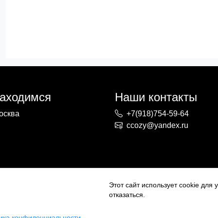
находимся
Наши контакты
осква
+7(918)754-59-64
ccozy@yandex.ru
Этот сайт использует cookie для
отказаться.
ика конфиденциальности